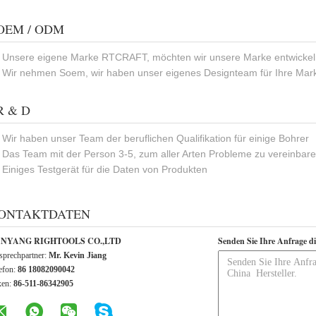
OEM / ODM
- Unsere eigene Marke RTCRAFT, möchten wir unsere Marke entwickeln
- Wir nehmen Soem, wir haben unser eigenes Designteam für Ihre Mar
R & D
- Wir haben unser Team der beruflichen Qualifikation für einige Bohrer
- Das Team mit der Person 3-5, zum aller Arten Probleme zu vereinbar
- Einiges Testgerät für die Daten von Produkten
ONTAKTDATEN
NYANG RIGHTOOLS CO.,LTD
Senden Sie Ihre Anfrage d
prechpartner:
Mr. Kevin Jiang
efon:
86 18082090042
xen:
86-511-86342905