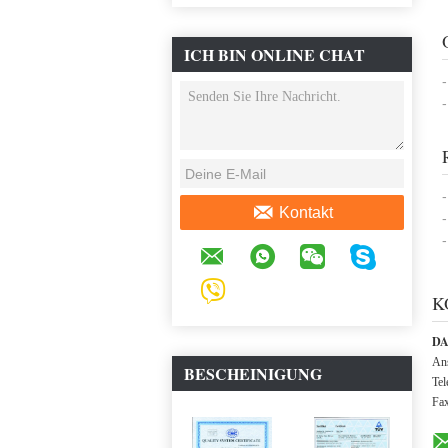
ICH BIN ONLINE CHAT
JETZT
Kontakt
K
DA
Ans
BESCHEINIGUNG
Tel
Fa