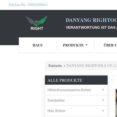
Telefon:
86--18082090042
DANYANG RIGHTOO
VERANTWORTUNG IST DAS A
HAUS
PRODUKTE
ÜBER 
Startseite
DANYANG RIGHTOOLS CO.,LTD
ALLE PRODUKTE
Höhenflossenstations-Bohrer
Steinbohrer
Holz Bohrer