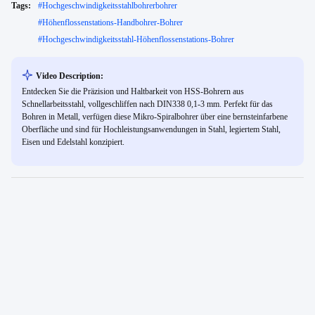
Tags:
#
Hochgeschwindigkeitsstahlbohrerbohrer
#
Höhenflossenstations-Handbohrer-Bohrer
#
Hochgeschwindigkeitsstahl-Höhenflossenstations-Bohrer
Video Description:
Entdecken Sie die Präzision und Haltbarkeit von HSS-Bohrern aus
Schnellarbeitsstahl, vollgeschliffen nach DIN338 0,1-3 mm. Perfekt für das
Bohren in Metall, verfügen diese Mikro-Spiralbohrer über eine bernsteinfarbene
Oberfläche und sind für Hochleistungsanwendungen in Stahl, legiertem Stahl,
Eisen und Edelstahl konzipiert.