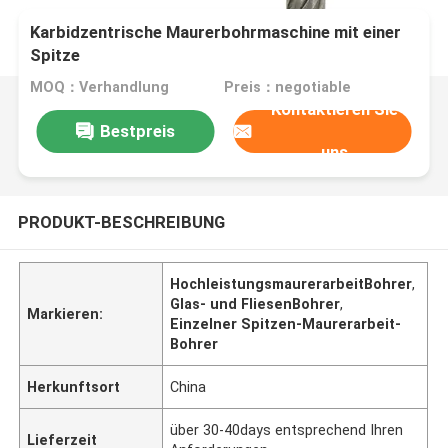
Karbidzentrische Maurerbohrmaschine mit einer
Spitze
MOQ：Verhandlung
Preis：negotiable
Kontaktieren Sie
Bestpreis
uns
PRODUKT-BESCHREIBUNG
HochleistungsmaurerarbeitBohrer
,
Glas- und FliesenBohrer
,
Markieren:
Einzelner Spitzen-Maurerarbeit-
Bohrer
Herkunftsort
China
über 30-40days entsprechend Ihren
Lieferzeit