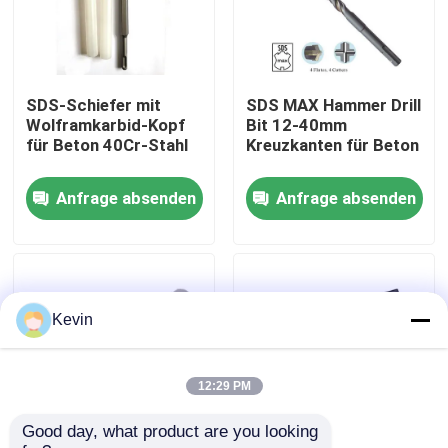
Fabrik-Ausflug
SDS-Schiefer mit
SDS MAX Hammer Drill
Qualitätskontrolle
Wolframkarbid-Kopf
Bit 12-40mm
für Beton 40Cr-Stahl
Kreuzkanten für Beton
Treten Sie mit uns in Verbindung
Anfrage absenden
Anfrage absenden
Nachrichten
Fordern Sie ein Zitat
Kevin
Höhenflossenstations-Bohrer
12:29 PM
Good day, what product are you looking 
Steinbohrer