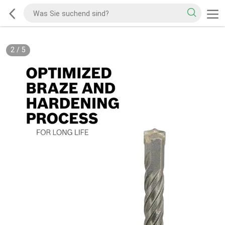
2
/
5