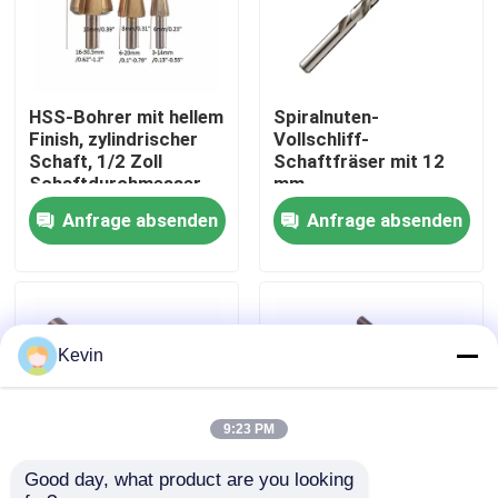
Fabrik-Ausflug
HSS-Bohrer mit hellem
Spiralnuten-
Qualitätskontrolle
Finish, zylindrischer
Vollschliff-
Schaft, 1/2 Zoll
Schaftfräser mit 12
Schaftdurchmesser,
mm
Treten Sie mit uns in Verbindung
Schnellarbeitsstahl,
Schaftdurchmesser,
Anfrage absenden
Anfrage absenden
Zubehör zum Bohren
geeignet für
von Metall, Holz und
industrielle
Kunststoff
Fräsarbeiten
Nachrichten
Fordern Sie ein Zitat
Kevin
Höhenflossenstations-Bohrer
9:23 PM
Good day, what product are you looking 
Steinbohrer