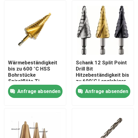
Wärmebeständigkeit
Schank 12 Split Point
bis zu 600 °C HSS
Drill Bit
Bohrstücke
Hitzebeständigkeit bis
Spiralflöte Ti-
zu 600°C Langlebiger
beschichtete
Bau für langlebige
Anfrage absenden
Anfrage absenden
Oberflächenbohrwerkzeuge
industrielle
Haus
geeignet für
Anwendungen
Metallholz Kunststoff
Produkte
Über uns