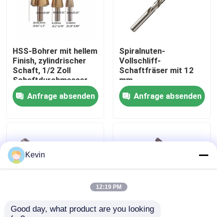
Fabrik-Ausflug
HSS-Bohrer mit hellem
Spiralnuten-
Qualitätskontrolle
Finish, zylindrischer
Vollschliff-
Schaft, 1/2 Zoll
Schaftfräser mit 12
Schaftdurchmesser,
mm
Treten Sie mit uns in Verbindung
Schnellarbeitsstahl,
Schaftdurchmesser,
Anfrage absenden
Anfrage absenden
Zubehör zum Bohren
geeignet für
von Metall, Holz und
industrielle
Kunststoff
Fräsarbeiten
Nachrichten
Fordern Sie ein Zitat
Kevin
Höhenflossenstations-Bohrer
12:19 PM
Good day, what product are you looking 
Steinbohrer