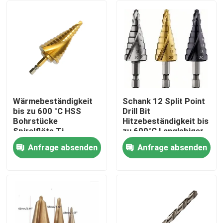
Wärmebeständigkeit
Schank 12 Split Point
bis zu 600 °C HSS
Drill Bit
Bohrstücke
Hitzebeständigkeit bis
Spiralflöte Ti-
zu 600°C Langlebiger
beschichtete
Bau für langlebige
Anfrage absenden
Anfrage absenden
Oberflächenbohrwerkzeuge
industrielle
Haus
geeignet für
Anwendungen
Metallholz Kunststoff
Produkte
Über uns