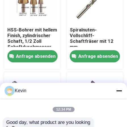
Fabrik-Ausflug
HSS-Bohrer mit hellem
Spiralnuten-
Qualitätskontrolle
Finish, zylindrischer
Vollschliff-
Schaft, 1/2 Zoll
Schaftfräser mit 12
Schaftdurchmesser,
mm
Treten Sie mit uns in Verbindung
Schnellarbeitsstahl,
Schaftdurchmesser,
Anfrage absenden
Anfrage absenden
Zubehör zum Bohren
geeignet für
von Metall, Holz und
industrielle
Kunststoff
Fräsarbeiten
Nachrichten
Fordern Sie ein Zitat
Kevin
Höhenflossenstations-Bohrer
12:34 PM
Good day, what product are you looking 
Steinbohrer