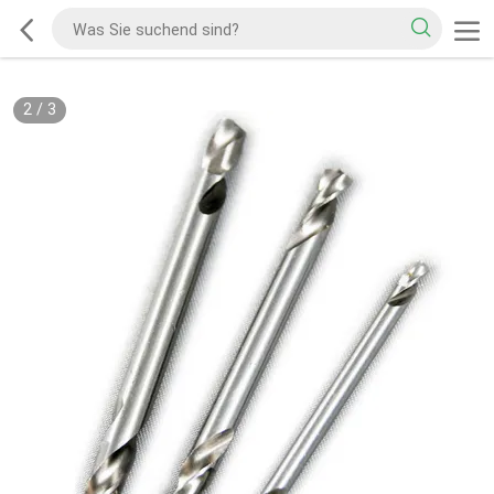
2
/
3