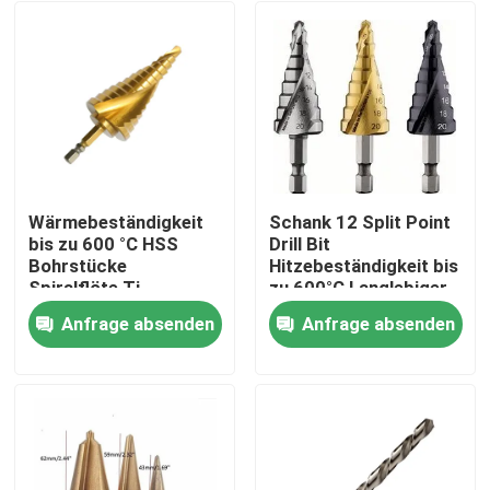
Wärmebeständigkeit
Schank 12 Split Point
bis zu 600 °C HSS
Drill Bit
Bohrstücke
Hitzebeständigkeit bis
Spiralflöte Ti-
zu 600°C Langlebiger
beschichtete
Bau für langlebige
Anfrage absenden
Anfrage absenden
Oberflächenbohrwerkzeuge
industrielle
Haus
geeignet für
Anwendungen
Metallholz Kunststoff
Produkte
Über uns