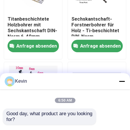
Fabrik-Ausflug
Titanbeschichtete
Sechskantschaft-
Holzbohrer mit
Forstnerbohrer für
Sechskantschaft DIN-
Holz - Ti-beschichtet
Qualitätskontrolle
Norm 6-40mm
DIN-Norm
Anfrage absenden
Anfrage absenden
Treten Sie mit uns in Verbindung
Nachrichten
Kevin
Fordern Sie ein Zitat
6:50 AM
Höhenflossenstations-Bohrer
Good day, what product are you looking 
for?
Hochkohlenstoffstahl-
Brad Point
Sechskantschaft-
Holzbohrstücke aus
Steinbohrer