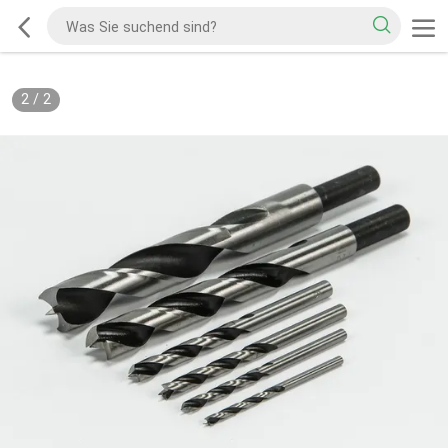
2
/
2