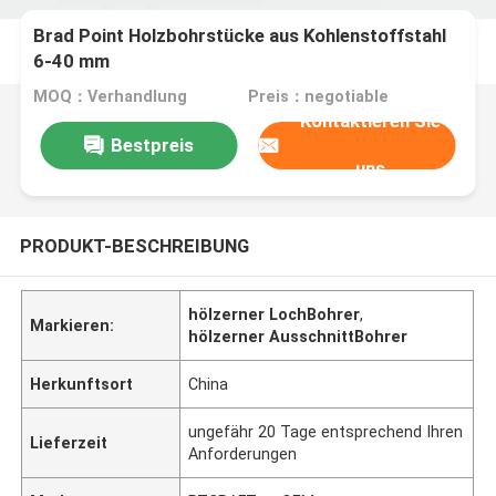
Brad Point Holzbohrstücke aus Kohlenstoffstahl
6-40 mm
MOQ：Verhandlung
Preis：negotiable
Kontaktieren Sie
Bestpreis
uns
PRODUKT-BESCHREIBUNG
hölzerner LochBohrer
,
Markieren:
hölzerner AusschnittBohrer
Herkunftsort
China
ungefähr 20 Tage entsprechend Ihren
Lieferzeit
Anforderungen