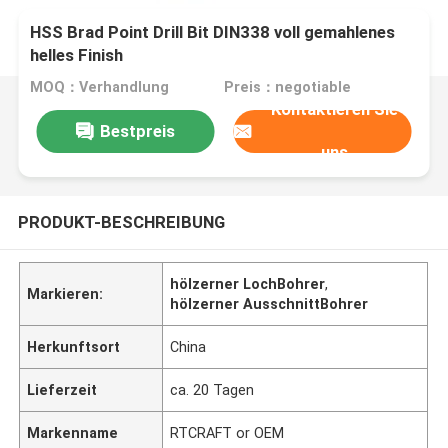
HSS Brad Point Drill Bit DIN338 voll gemahlenes
helles Finish
MOQ：Verhandlung
Preis：negotiable
Kontaktieren Sie
Bestpreis
uns
PRODUKT-BESCHREIBUNG
hölzerner LochBohrer
,
Markieren:
hölzerner AusschnittBohrer
Herkunftsort
China
Lieferzeit
ca. 20 Tagen
Markenname
RTCRAFT or OEM