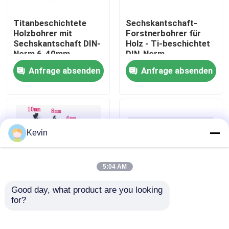
Titanbeschichtete
Sechskantschaft-
Fabrik-Ausflug
Holzbohrer mit
Forstnerbohrer für
Sechskantschaft DIN-
Holz - Ti-beschichtet
Norm 6-40mm
DIN-Norm
Qualitätskontrolle
Anfrage absenden
Anfrage absenden
Treten Sie mit uns in Verbindung
Nachrichten
Kevin
Fordern Sie ein Zitat
5:04 AM
Good day, what product are you looking 
Höhenflossenstations-Bohrer
for?
Hochkohlenstoffstahl-
Brad Point
Sechskantschaft-
Holzbohrstücke aus
Holzbohrer
Kohlenstoffstahl 6-40
Steinbohrer