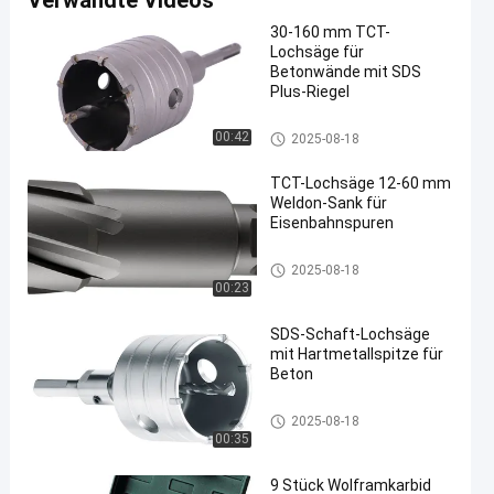
Verwandte Videos
30-160 mm TCT-
Lochsäge für
Betonwände mit SDS
Plus-Riegel
tct durchlöchern sah
00:42
2025-08-18
TCT-Lochsäge 12-60 mm
Weldon-Sank für
Eisenbahnspuren
tct durchlöchern sah
2025-08-18
00:23
SDS-Schaft-Lochsäge
mit Hartmetallspitze für
Beton
tct durchlöchern sah
2025-08-18
00:35
9 Stück Wolframkarbid