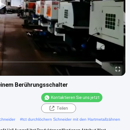
inem Berührungsschalter
Kontaktieren Sie uns jetzt
Teilen
Schneider
#
tct durchlöchern Schneider mit den Hartmetallzähnen