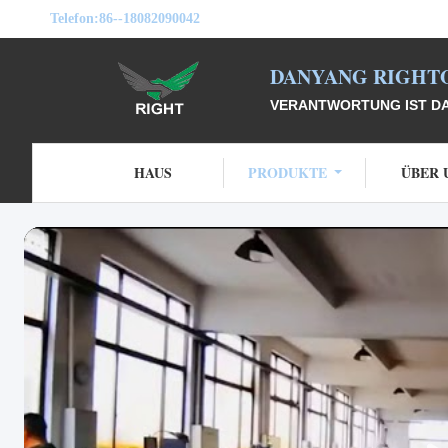
Telefon:
86--18082090042
DANYANG RIGHTO
VERANTWORTUNG IST DAS
HAUS
PRODUKTE
ÜBER 