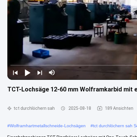
TCT-Lochsäge 12-60 mm Wolframkarbid mit e
tct durchlöchern sah
2025-08-18
189 Ansichten
#
Wolframhartmetallschneide-Lochsägen
#
tct durchlöchern sah 