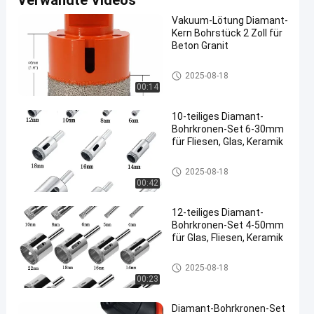
Verwandte Videos
Vakuum-Lötung Diamant-
Kern Bohrstück 2 Zoll für
Beton Granit
Diamant-Bohrkrone
2025-08-18
00:14
10-teiliges Diamant-
Bohrkronen-Set 6-30mm
für Fliesen, Glas, Keramik
Diamant-Bohrkrone
2025-08-18
00:42
12-teiliges Diamant-
Bohrkronen-Set 4-50mm
für Glas, Fliesen, Keramik
Diamant-Bohrkrone
2025-08-18
00:23
Diamant-Bohrkronen-Set