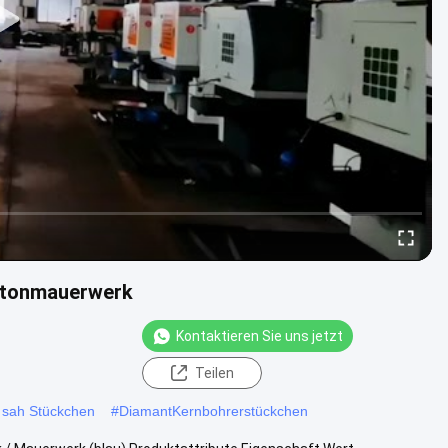
betonmauerwerk
Kontaktieren Sie uns jetzt
Teilen
 sah Stückchen
#
DiamantKernbohrerstückchen