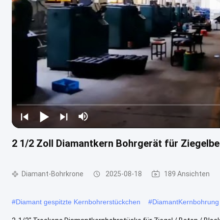
2 1/2 Zoll Diamantkern Bohrgerät für Ziegel
Diamant-Bohrkrone
2025-08-18
189 Ansichten
#
Diamant gespitzte Kernbohrerstückchen
#
DiamantKernbohrung