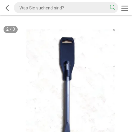
2
/
3