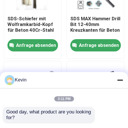
Fabrik-Ausflug
SDS-Schiefer mit
SDS MAX Hammer Drill
Wolframkarbid-Kopf
Bit 12-40mm
für Beton 40Cr-Stahl
Kreuzkanten für Beton
Qualitätskontrolle
Anfrage absenden
Anfrage absenden
Treten Sie mit uns in Verbindung
Nachrichten
Kevin
Fordern Sie ein Zitat
3:11 PM
Höhenflossenstations-Bohrer
Good day, what product are you looking 
for?
1/4 Hex Schank Glas
40 Cr Spade Masonry
Bohrstücke YG6X
Drill Bit für Beton,
Steinbohrer