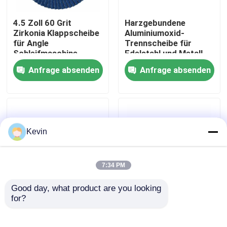
4.5 Zoll 60 Grit
Harzgebundene
Fabrik-Ausflug
Zirkonia Klappscheibe
Aluminiumoxid-
für Angle
Trennscheibe für
Schleifmaschine
Edelstahl und Metall
Qualitätskontrolle
Anfrage absenden
Anfrage absenden
Treten Sie mit uns in Verbindung
Nachrichten
Kevin
Fordern Sie ein Zitat
7:34 PM
Good day, what product are you looking 
Höhenflossenstations-Bohrer
for?
Schleifscheibe aus
4 Zoll Aluminium-Oxid-
Harz für Edelstahl T41
Flap Disc 320 Grit für
T42
das Metallschleifen
Steinbohrer