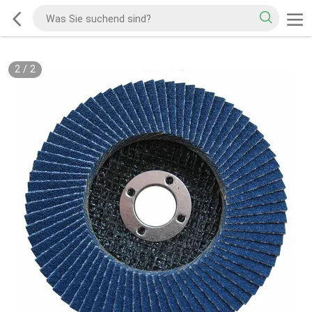
2
/
2