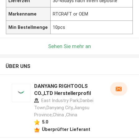
Lieferzeit
30-45days nach Ihrem deposite
Markenname
RTCRAFT or OEM
Min Bestellmenge
10pcs
Sehen Sie mehr an
ÜBER UNS
DANYANG RIGHTOOLS
CO.,LTD Herstellerprofil
East Industry Park,Danbei
Town,Danyang City,Jiangsu
Province,China ,China
5.0
Überprüfter Lieferant