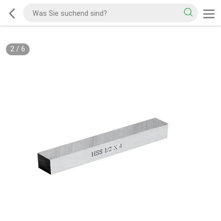
2
/
6