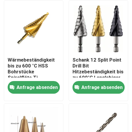
Wärmebeständigkeit
Schank 12 Split Point
bis zu 600 °C HSS
Drill Bit
Bohrstücke
Hitzebeständigkeit bis
Spiralflöte Ti-
zu 600°C Langlebiger
beschichtete
Bau für langlebige
Anfrage absenden
Anfrage absenden
Oberflächenbohrwerkzeuge
industrielle
Haus
geeignet für
Anwendungen
Metallholz Kunststoff
Produkte
Über uns