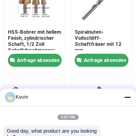
Fabrik-Ausflug
HSS-Bohrer mit hellem
Spiralnuten-
Qualitätskontrolle
Finish, zylindrischer
Vollschliff-
Schaft, 1/2 Zoll
Schaftfräser mit 12
Schaftdurchmesser,
mm
Treten Sie mit uns in Verbindung
Schnellarbeitsstahl,
Schaftdurchmesser,
Anfrage absenden
Anfrage absenden
Zubehör zum Bohren
geeignet für
von Metall, Holz und
industrielle
Kunststoff
Fräsarbeiten
Nachrichten
Fordern Sie ein Zitat
Kevin
Höhenflossenstations-Bohrer
1:07 PM
Good day, what product are you looking 
Steinbohrer