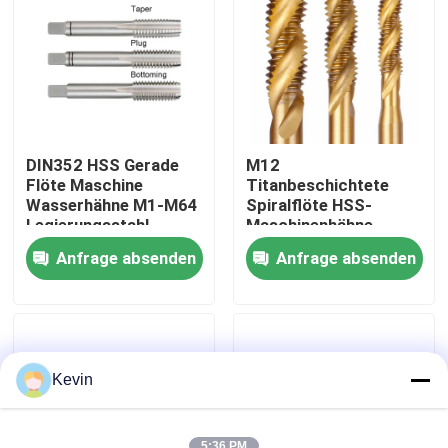
Fabrik-Ausflug
Qualitätskontrolle
DIN352 HSS Gerade
M12
Treten Sie mit uns in Verbindung
Flöte Maschine
Titanbeschichtete
Wasserhähne M1-M64
Spiralflöte HSS-
Legierungsstahl
Maschinenhähne
DIN371
Nachrichten
Anfrage absenden
Anfrage absenden
Fordern Sie ein Zitat
Höhenflossenstations-Bohrer
Kevin
Steinbohrer
5:36 PM