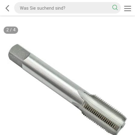
2
/
4