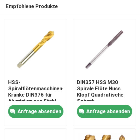
Empfohlene Produkte
HSS-
DIN357 HSS M30
Spiralflötenmaschinen-
Spirale Flöte Nuss
Kranke DIN376 für
Klopf Quadratische
Haus
Aluminium aus Stahl
Schank
Anfrage absenden
Anfrage absenden
Produkte
Über uns