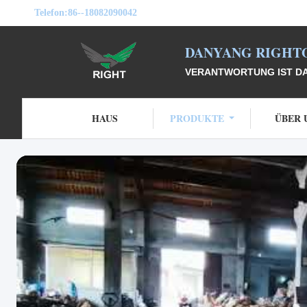
Telefon:
86--18082090042
DANYANG RIGHTO
VERANTWORTUNG IST DAS
HAUS
PRODUKTE
ÜBER 