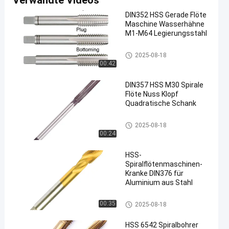
Verwandte Videos
DIN352 HSS Gerade Flöte
Maschine Wasserhähne
M1-M64 Legierungsstahl
Höhenflossenstations-Maschi
2025-08-18
nen-Hähne
00:42
DIN357 HSS M30 Spirale
Flöte Nuss Klopf
Quadratische Schank
Höhenflossenstations-Maschi
2025-08-18
nen-Hähne
00:24
HSS-
Spiralflötenmaschinen-
Kranke DIN376 für
Aluminium aus Stahl
Höhenflossenstations-Maschi
00:35
2025-08-18
nen-Hähne
HSS 6542 Spiralbohrer