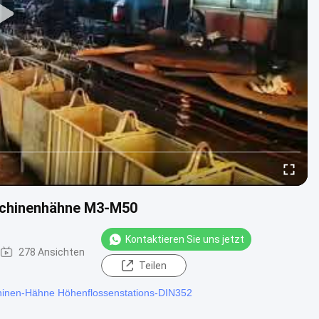
schinenhähne M3-M50
Kontaktieren Sie uns jetzt
278 Ansichten
Teilen
inen-Hähne Höhenflossenstations-DIN352