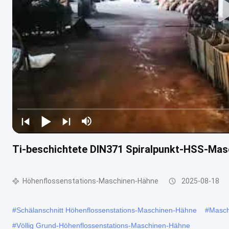
Ti-beschichtete DIN371 Spiralpunkt-HSS-Ma
Höhenflossenstations-Maschinen-Hähne
2025-08-18
#
Schälanschnitt Höhenflossenstations-Maschinen-Hähne
#
Masch
#
Völlig Grund-Höhenflossenstations-Maschinen-Hähne