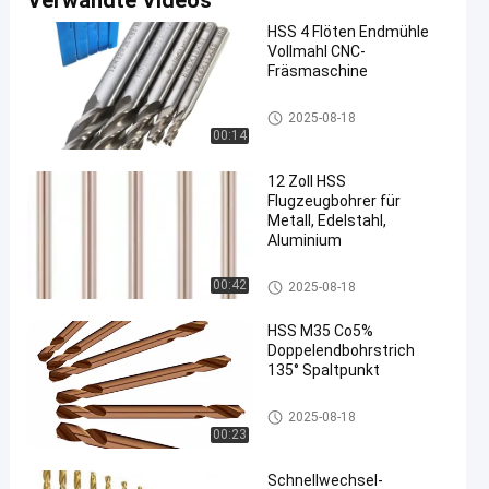
Verwandte Videos
HSS 4 Flöten Endmühle
Vollmahl CNC-
Fräsmaschine
Höhenflossenstations-Bohrer
2025-08-18
00:14
12 Zoll HSS
Flugzeugbohrer für
Metall, Edelstahl,
Aluminium
Höhenflossenstations-Bohrer
00:42
2025-08-18
HSS M35 Co5%
Doppelendbohrstrich
135° Spaltpunkt
Höhenflossenstations-Bohrer
2025-08-18
00:23
Schnellwechsel-