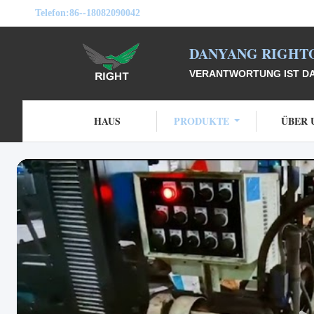
Telefon:
86--18082090042
DANYANG RIGHTO
VERANTWORTUNG IST DAS
HAUS
PRODUKTE
ÜBER 