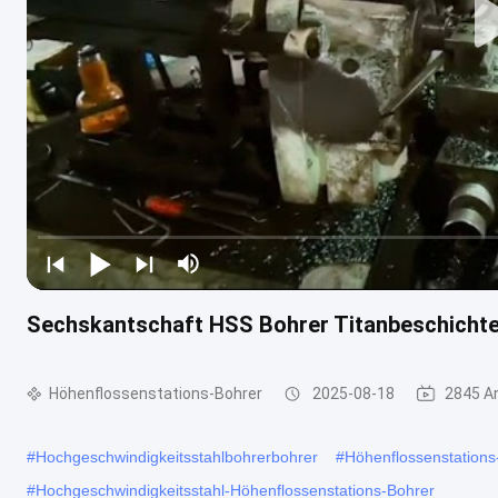
Sechskantschaft HSS Bohrer Titanbeschicht
Höhenflossenstations-Bohrer
2025-08-18
2845 A
#
Hochgeschwindigkeitsstahlbohrerbohrer
#
Höhenflossenstation
#
Hochgeschwindigkeitsstahl-Höhenflossenstations-Bohrer