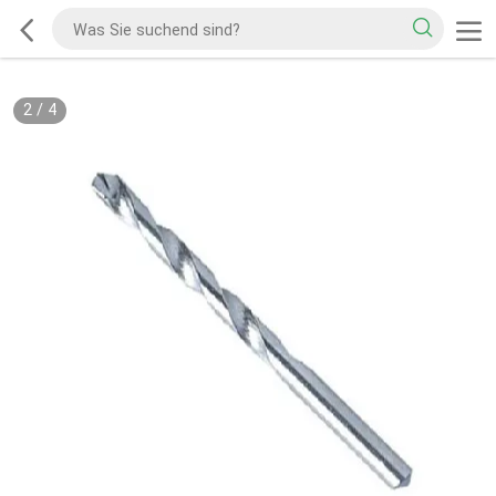
2
/
4