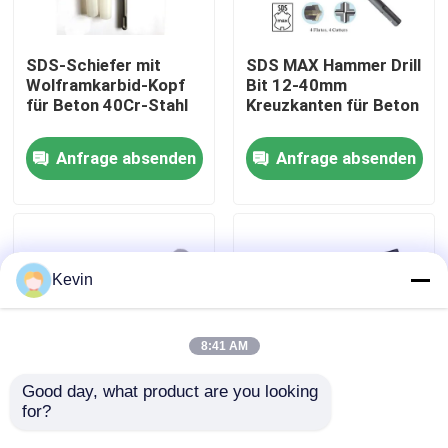
Fabrik-Ausflug
SDS-Schiefer mit
SDS MAX Hammer Drill
Wolframkarbid-Kopf
Bit 12-40mm
für Beton 40Cr-Stahl
Kreuzkanten für Beton
Qualitätskontrolle
Anfrage absenden
Anfrage absenden
Treten Sie mit uns in Verbindung
Nachrichten
Kevin
Fordern Sie ein Zitat
8:41 AM
Höhenflossenstations-Bohrer
Good day, what product are you looking 
for?
1/4 Hex Schank Glas
40 Cr Spade Masonry
Bohrstücke YG6X
Drill Bit für Beton,
Steinbohrer