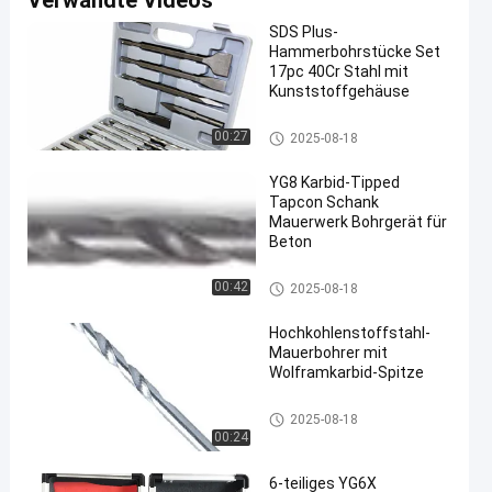
Verwandte Videos
SDS Plus-
Hammerbohrstücke Set
17pc 40Cr Stahl mit
Kunststoffgehäuse
Steinbohrer
00:27
2025-08-18
YG8 Karbid-Tipped
Tapcon Schank
Mauerwerk Bohrgerät für
Beton
Steinbohrer
00:42
2025-08-18
Hochkohlenstoffstahl-
Mauerbohrer mit
Wolframkarbid-Spitze
Steinbohrer
2025-08-18
00:24
6-teiliges YG6X