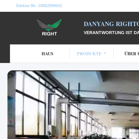
Telefon:
86--18082090042
DANYANG RIGHTO
VERANTWORTUNG IST DAS
HAUS
PRODUKTE
ÜBER 