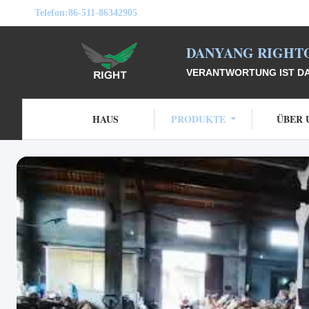
Telefon:
86-511-86342905
DANYANG RIGHTO
VERANTWORTUNG IST DAS
HAUS
PRODUKTE
ÜBER 