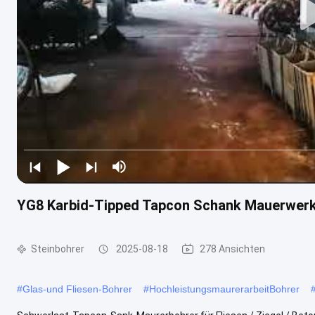
YG8 Karbid-Tipped Tapcon Schank Mauerwerk
Steinbohrer
2025-08-18
278 Ansichten
#
Glas-und Fliesen-Bohrer
#
HochleistungsmaurerarbeitBohrer